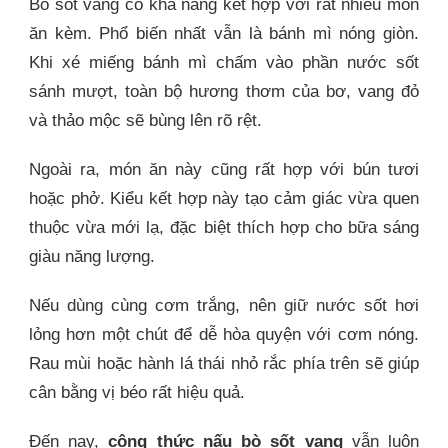
Bò sốt vang có khả năng kết hợp với rất nhiều món
ăn kèm. Phổ biến nhất vẫn là bánh mì nóng giòn.
Khi xé miếng bánh mì chấm vào phần nước sốt
sánh mượt, toàn bộ hương thơm của bơ, vang đỏ
và thảo mộc sẽ bùng lên rõ rệt.
Ngoài ra, món ăn này cũng rất hợp với bún tươi
hoặc phở. Kiểu kết hợp này tạo cảm giác vừa quen
thuộc vừa mới lạ, đặc biệt thích hợp cho bữa sáng
giàu năng lượng.
Nếu dùng cùng cơm trắng, nên giữ nước sốt hơi
lỏng hơn một chút để dễ hòa quyện với cơm nóng.
Rau mùi hoặc hành lá thái nhỏ rắc phía trên sẽ giúp
cân bằng vị béo rất hiệu quả.
Đến nay,
công thức nấu bò sốt vang
vẫn luôn