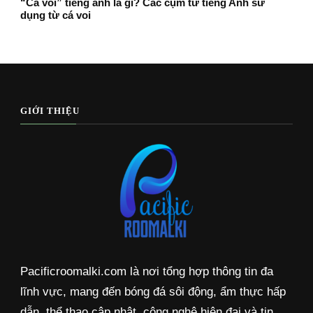
“Cá voi” tiếng anh là gì? Các cụm từ tiếng Anh sử
dụng từ cá voi
GIỚI THIỆU
Pacificroomalki.com là nơi tổng hợp thông tin đa
lĩnh vực, mang đến bóng đá sôi động, ẩm thực hấp
dẫn, thể thao cập nhật, công nghệ hiện đại và tin