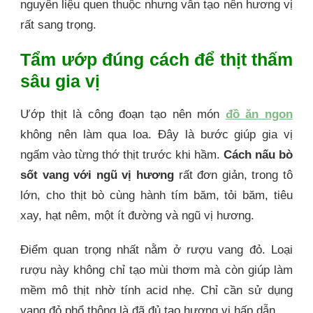
nguyên liệu quen thuộc nhưng vẫn tạo nên hương vị
rất sang trọng.
Tẩm ướp đúng cách để thịt thấm
sâu gia vị
Ướp thịt là công đoạn tạo nên món
đồ ăn ngon
không nên làm qua loa. Đây là bước giúp gia vị
ngấm vào từng thớ thịt trước khi hầm.
Cách nấu bò
sốt vang với ngũ vị hương
rất đơn giản, trong tô
lớn, cho thịt bò cùng hành tím băm, tỏi băm, tiêu
xay, hạt nêm, một ít đường và ngũ vị hương.
Điểm quan trọng nhất nằm ở rượu vang đỏ. Loại
rượu này không chỉ tạo mùi thơm mà còn giúp làm
mềm mô thịt nhờ tính acid nhẹ. Chỉ cần sử dụng
vang đỏ phổ thông là đã đủ tạo hương vị hấp dẫn.