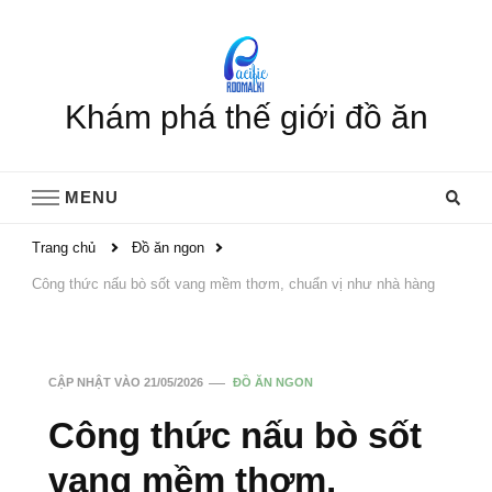
Khám phá thế giới đồ ăn
MENU
Trang chủ
Đồ ăn ngon
Công thức nấu bò sốt vang mềm thơm, chuẩn vị như nhà hàng
CẬP NHẬT VÀO
21/05/2026
ĐỒ ĂN NGON
Công thức nấu bò sốt
vang mềm thơm,