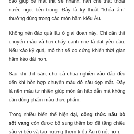
cao giúp bề mặt thịt se nhanh, hạn chế thất thoát
nước ngọt bên trong. Đây là kỹ thuật “khóa ẩm”
thường dùng trong các món hầm kiểu Âu.
Không nên đảo quá lâu ở giai đoạn này. Chỉ cần thịt
chuyển màu và hơi cháy cạnh nhẹ là đạt yêu cầu.
Nếu xào kỹ quá, mô thịt sẽ co cứng khiến thời gian
hầm kéo dài hơn.
Sau khi thịt săn, cho cà chua nghiền vào đảo đều
đến khi hỗn hợp chuyển màu đỏ nâu đẹp mắt. Đây
là nền màu tự nhiên giúp món ăn hấp dẫn mà không
cần dùng phẩm màu thực phẩm.
Trong nhiều biến thể hiện đại,
công thức nấu bò
sốt vang
còn được bổ sung thêm bơ để tăng chiều
sâu vị béo và tạo hương thơm kiểu Âu rõ nét hơn.