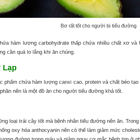
Bơ rất tốt cho người bị tiểu đường
hứa hàm lượng carbohydrate thấp chứa nhiều chất xơ và h
ng cần quá lo lắng khi ăn chúng.
y Lạp
c phẩm chứa hàm lượng canxi cao, protein và chất béo tạo 
 phần nên là một đồ ăn cho người tiểu đường khá tốt.
ững loại trái cây tốt mà bệnh nhân tiểu đường nên ăn. Tron
hống oxy hóa anthocyanin nên có thể làm giảm mức choleste
 lượng đường trong máu và giảm nguy cơ mắc bệnh tim ở n