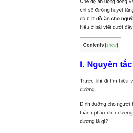
Chế độ ăn uống đóng va
chỉ số đường huyết tăn
đã biết
đồ ăn cho ngườ
hiểu ở bài viết dưới đây
Contents
[
show
]
I. Nguyên tắ
Trước khi đi tìm hiểu 
đường.
Dinh dưỡng cho người b
thành phần dinh dưỡng 
đường là gì?