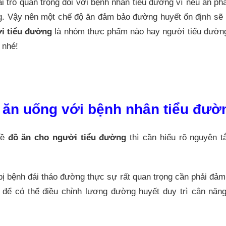
i trò quan trọng đối với bệnh nhân tiểu đường vì nếu ăn p
g. Vậy nên một chế độ ăn đảm bảo đường huyết ổn định sẽ k
i tiểu đường
là nhóm thực phẩm nào hay người tiểu đườn
 nhé!
c ăn uống với bệnh nhân tiểu đườ
về
đồ ăn cho người tiểu đường
thì cần hiểu rõ nguyên t
ị bệnh đái tháo đường thực sự rất quan trọng cần phải đảm
để có thể điều chỉnh lượng đường huyết duy trì cân nặng