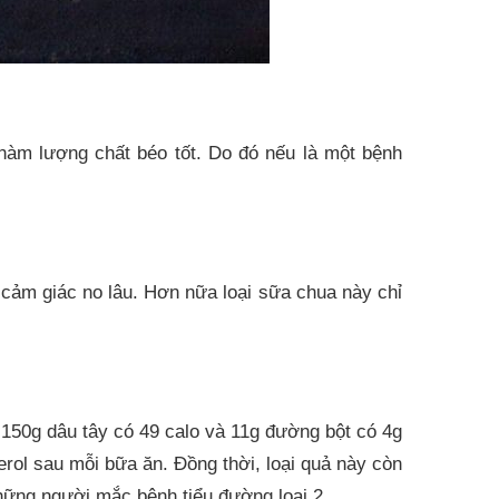
àm lượng chất béo tốt. Do đó nếu là một bệnh
cảm giác no lâu. Hơn nữa loại sữa chua này chỉ
g 150g dâu tây có 49 calo và 11g đường bột có 4g
rol sau mỗi bữa ăn. Đồng thời, loại quả này còn
hững người mắc bệnh tiểu đường loại 2.