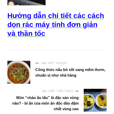
Hướng dẫn chi tiết các cách
dọn rác máy tính đơn giản
và thần tốc
BÀI VIẾT TRƯỚC
Công thức nấu bò sốt vang mềm thơm,
chuẩn vị như nhà hàng
BÀI VIẾT TIẾP THEO
Món “cháo ấu tẩu” là đặc sản vùng
nào? - bí ẩn của món ăn độc đáo đậm
chất vùng cao