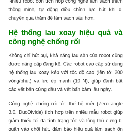
Nhiều robot còn tích hợp công nghệ làm sạch thảm
thông minh, tự động điều chỉnh lực hút khi di
chuyển qua thảm để làm sạch sâu hơn.
Hệ thống lau xoay hiệu quả và
công nghệ chống rối
Không chỉ hút bụi, khả năng lau sàn của robot cũng
được nâng cấp đáng kể. Các robot cao cấp sử dụng
hệ thống lau xoay kép với tốc độ cao (lên tới 200
vòng/phút) và lực ép mạnh (10 N), giúp đánh bật
các vết bẩn cứng đầu và vết bẩn bám lâu ngày.
Công nghệ chống rối tóc thế hệ mới (ZeroTangle
3.0, DuoDivide) tích hợp trên nhiều mẫu robot giúp
giảm thiểu tối đa tình trạng tóc và lông thú cưng bị
quấn vào chổi hút, đảm bảo hiệu quả làm sạch ổn