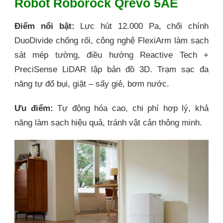
Robot Roborock Qrevo 5AE
Điểm nổi bật:
Lực hút 12.000 Pa, chổi chính
DuoDivide chống rối, công nghệ FlexiArm làm sạch
sát mép tường, điều hướng Reactive Tech +
PreciSense LiDAR lập bản đồ 3D. Trạm sạc đa
năng tự đổ bụi, giặt – sấy giẻ, bơm nước.
Ưu điểm:
Tự động hóa cao, chi phí hợp lý, khả
năng làm sạch hiệu quả, tránh vật cản thông minh.