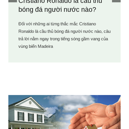
Số lần vô địch La Liga của
Ronaldo tính đến nay là bao
nhiêu?
câu
ủa
Khi nhắc đến những huyền thoại vĩ đại nhất trong
lịch sử bóng đá thế giới, không thể bỏ qua cái tên
Cristiano Ronaldo. Siêu sao người Bồ Đào Nha
đã ghi dấu ấn đậm nét trong màu áo Real Madrid