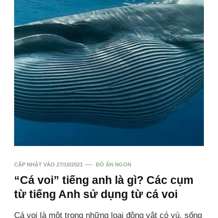
CẬP NHẬT VÀO
27/10/2021
ĐỒ ĂN NGON
“Cá voi” tiếng anh là gì? Các cụm
từ tiếng Anh sử dụng từ cá voi
Cá voi là một trong những loại động vật có vú, sống