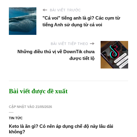
BÀI VIẾT TRƯỚC
"Cá voi" tiếng anh là gì? Các cụm từ
tiếng Anh sử dụng từ cá voi
BÀI VIẾT TIẾP THEO
Những điều thú vị về DownTik chưa
được tiết lộ
Bài viết được đề xuất
CẬP NHẬT VÀO
21/05/2026
TIN TỨC
Keto là ăn gì? Có nên áp dụng chế độ này lâu dài
không?