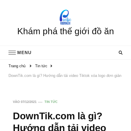
Khám phá thế giới đồ ăn
MENU
Trang chủ
Tin tức
DownTik.com là gì? Hướng dẫn tải video Tiktok xóa logo đơn giản
VÀO
07/12/2021
TIN TỨC
DownTik.com là gì?
Hướng dẫn tải video