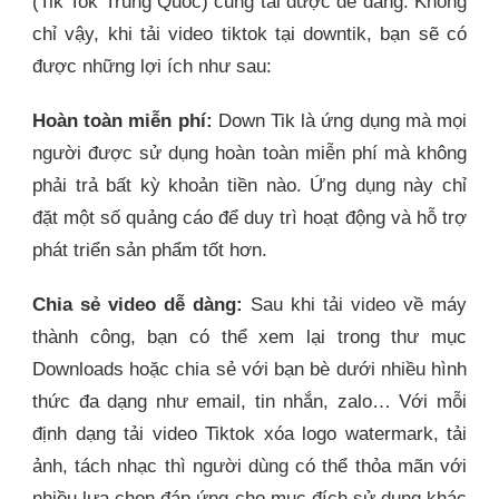
(Tik Tok Trung Quốc) cũng tải được dễ dàng. Không
chỉ vậy, khi tải video tiktok tại downtik, bạn sẽ có
được những lợi ích như sau:
Hoàn toàn miễn phí:
Down Tik là ứng dụng mà mọi
người được sử dụng hoàn toàn miễn phí mà không
phải trả bất kỳ khoản tiền nào. Ứng dụng này chỉ
đặt một số quảng cáo để duy trì hoạt động và hỗ trợ
phát triển sản phẩm tốt hơn.
Chia sẻ video dễ dàng:
Sau khi tải video về máy
thành công, bạn có thể xem lại trong thư mục
Downloads hoặc chia sẻ với bạn bè dưới nhiều hình
thức đa dạng như email, tin nhắn, zalo… Với mỗi
định dạng tải video Tiktok xóa logo watermark, tải
ảnh, tách nhạc thì người dùng có thể thỏa mãn với
nhiều lựa chọn đáp ứng cho mục đích sử dụng khác