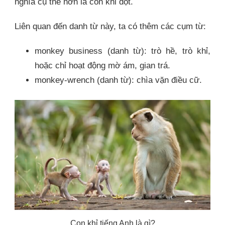
nghĩa cụ thể hơn là con khỉ đột.
Liên quan đến danh từ này, ta có thêm các cụm từ:
monkey business (danh từ): trò hề, trò khỉ,
hoặc chỉ hoạt động mờ ám, gian trá.
monkey-wrench (danh từ): chìa vặn điều cữ.
Con khỉ tiếng Anh là gì?