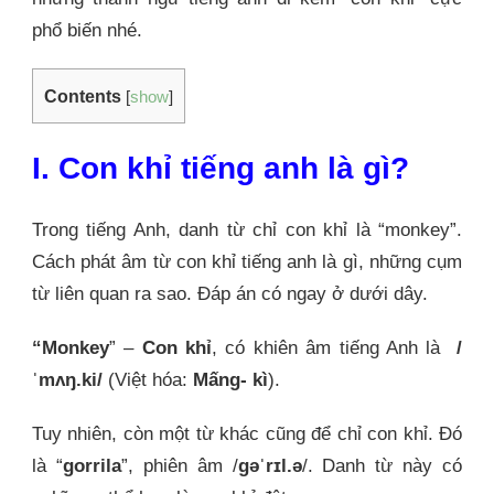
phổ biến nhé.
Contents
[
show
]
I. Con khỉ tiếng anh là gì?
Trong tiếng Anh, danh từ chỉ con khỉ là “monkey”.
Cách phát âm từ con khỉ tiếng anh là gì, những cụm
từ liên quan ra sao. Đáp án có ngay ở dưới dây.
“Monkey
” –
Con khỉ
, có khiên âm tiếng Anh là
/
ˈmʌŋ.ki/
(Việt hóa:
Mấng- kì
).
Tuy nhiên, còn một từ khác cũng để chỉ con khỉ. Đó
là “
gorrila
”, phiên âm /
ɡəˈrɪl.ə
/. Danh từ này có