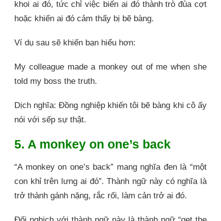
khoi ai đó, tức chỉ việc biến ai đó thành trò đùa cợt
hoặc khiến ai đó cảm thấy bị bẽ bàng.
Ví dụ sau sẽ khiến bạn hiểu hơn:
My colleague made a monkey out of me when she
told my boss the truth.
Dịch nghĩa: Đồng nghiệp khiến tôi bẽ bàng khi cô ấy
nói với sếp sự thật.
5. A monkey on one’s back
“A monkey on one’s back” mang nghĩa đen là “một
con khỉ trên lưng ai đó”. Thành ngữ này có nghĩa là
trở thành gánh nặng, rắc rối, làm cản trở ai đó.
Đối nghịch với thành ngữ này là thành ngữ “get the