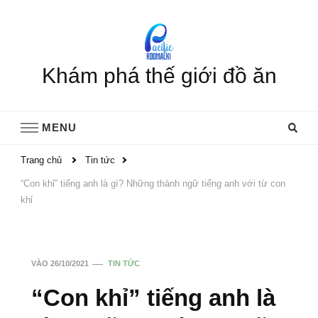
Khám phá thế giới đồ ăn
MENU
Trang chủ
Tin tức
“Con khỉ” tiếng anh là gì? Những thành ngữ tiếng anh với từ con
khỉ
VÀO
26/10/2021
TIN TỨC
“Con khỉ” tiếng anh là