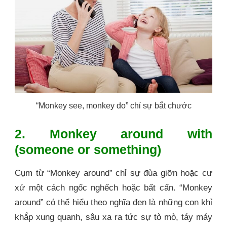
“Monkey see, monkey do” chỉ sự bắt chước
2. Monkey around with
(someone or something)
Cụm từ “Monkey around” chỉ sự đùa giỡn hoặc cư
xử một cách ngốc nghếch hoặc bất cẩn. “Monkey
around” có thể hiểu theo nghĩa đen là những con khỉ
khắp xung quanh, sâu xa ra tức sự tò mò, táy máy