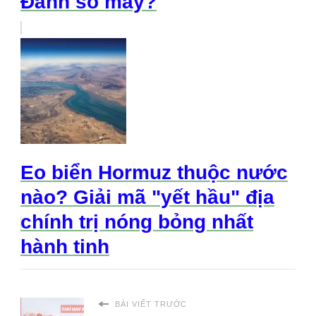
Đánh số mấy?
Eo biển Hormuz thuộc nước
nào? Giải mã "yết hầu" địa
chính trị nóng bỏng nhất
hành tinh
BÀI VIẾT TRƯỚC