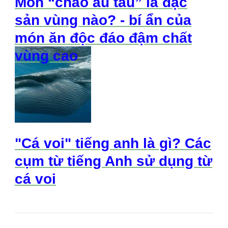
Món “cháo ấu tẩu” là đặc
sản vùng nào? - bí ẩn của
món ăn độc đáo đậm chất
vùng cao
"Cá voi" tiếng anh là gì? Các
cụm từ tiếng Anh sử dụng từ
cá voi