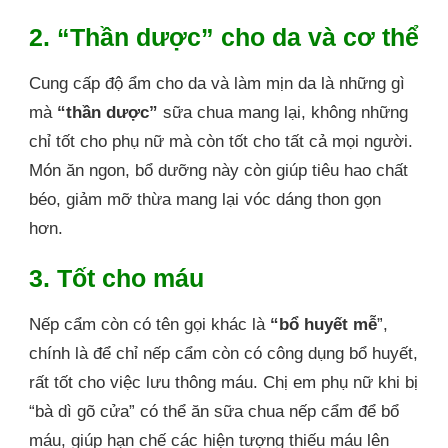
2. “Thần dược” cho da và cơ thể
Cung cấp độ ẩm cho da và làm mịn da là những gì
mà
“thần dược”
sữa chua mang lại, không những
chỉ tốt cho phụ nữ mà còn tốt cho tất cả mọi người.
Món ăn ngon, bổ dưỡng này còn giúp tiêu hao chất
béo, giảm mỡ thừa mang lại vóc dáng thon gọn
hơn.
3. Tốt cho máu
Nếp cẩm còn có tên gọi khác là
“bổ huyết mễ
”,
chính là để chỉ nếp cẩm còn có công dụng bổ huyết,
rất tốt cho việc lưu thông máu. Chị em phụ nữ khi bị
“bà dì gõ cửa” có thể ăn sữa chua nếp cẩm để bổ
máu, giúp hạn chế các hiện tượng thiếu máu lên