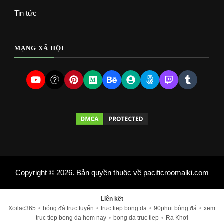
Tin tức
MẠNG XÃ HỘI
Copyright © 2026. Bản quyền thuộc về pacificroomalki.com
Liên kết
Xoilac365
•
bóng đá trực tuyến
•
trưc tiep bong da
•
90phut bóng đá
•
xem
truc tiep bong da hom nay
•
bong da truc tiep
•
Ra Khơi