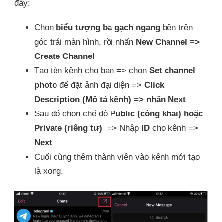
đây:
Chọn
biểu tượng ba gạch ngang
bên trên
góc trái màn hình, rồi nhấn
New Channel =>
Create Channel
Tạo tên kênh cho bạn => chọn
Set channel
photo
để đặt ảnh đại diện =>
Click
Description (Mô tả kênh) => nhấn Next
Sau đó chọn chế độ
Public (công khai) hoặc
Private (riêng tư)
=> Nhập
ID
cho kênh =>
Next
Cuối cùng thêm thành viên vào kênh mới tạo
là xong.