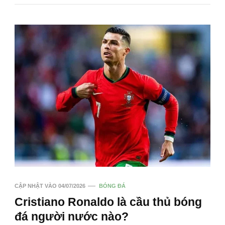
CẬP NHẬT VÀO
04/07/2026
BÓNG ĐÁ
Cristiano Ronaldo là cầu thủ bóng
đá người nước nào?