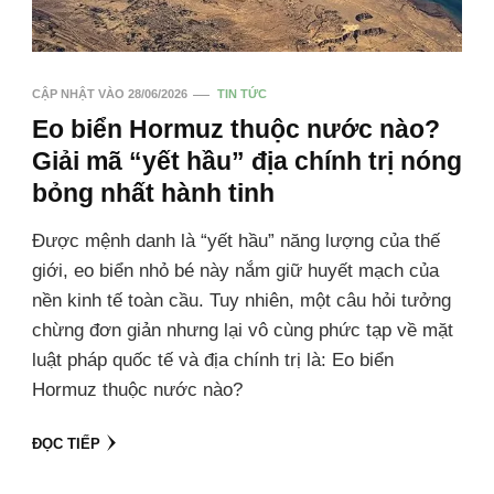
CẬP NHẬT VÀO
28/06/2026
TIN TỨC
Eo biển Hormuz thuộc nước nào?
Giải mã “yết hầu” địa chính trị nóng
bỏng nhất hành tinh
Được mệnh danh là “yết hầu” năng lượng của thế
giới, eo biển nhỏ bé này nắm giữ huyết mạch của
nền kinh tế toàn cầu. Tuy nhiên, một câu hỏi tưởng
chừng đơn giản nhưng lại vô cùng phức tạp về mặt
luật pháp quốc tế và địa chính trị là: Eo biển
Hormuz thuộc nước nào?
ĐỌC TIẾP