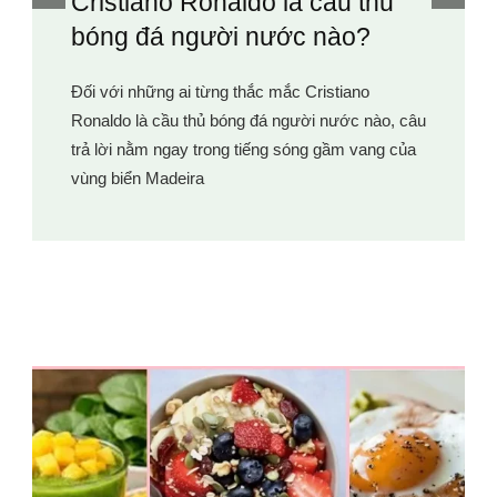
Số lần vô địch La Liga của
Ronaldo tính đến nay là bao
nhiêu?
Khi nhắc đến những huyền thoại vĩ đại nhất trong
lịch sử bóng đá thế giới, không thể bỏ qua cái tên
Cristiano Ronaldo. Siêu sao người Bồ Đào Nha
đã ghi dấu ấn đậm nét trong màu áo Real Madrid