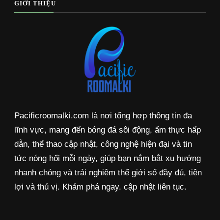
GIỚI THIỆU
Pacificroomalki.com là nơi tổng hợp thông tin đa
lĩnh vực, mang đến bóng đá sôi động, ẩm thực hấp
dẫn, thể thao cập nhật, công nghệ hiện đại và tin
tức nóng hổi mỗi ngày, giúp bạn nắm bắt xu hướng
nhanh chóng và trải nghiệm thế giới số đầy đủ, tiện
lợi và thú vị. Khám phá ngay. cập nhật liên tục.