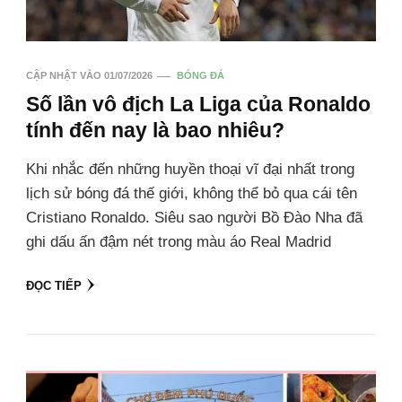
CẬP NHẬT VÀO
01/07/2026
BÓNG ĐÁ
Số lần vô địch La Liga của Ronaldo
tính đến nay là bao nhiêu?
Khi nhắc đến những huyền thoại vĩ đại nhất trong
lịch sử bóng đá thế giới, không thể bỏ qua cái tên
Cristiano Ronaldo. Siêu sao người Bồ Đào Nha đã
ghi dấu ấn đậm nét trong màu áo Real Madrid
ĐỌC TIẾP