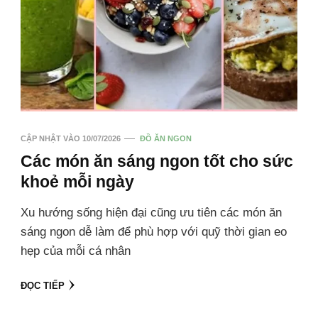
CẬP NHẬT VÀO
10/07/2026
ĐỒ ĂN NGON
Các món ăn sáng ngon tốt cho sức
khoẻ mỗi ngày
Xu hướng sống hiện đại cũng ưu tiên các món ăn
sáng ngon dễ làm để phù hợp với quỹ thời gian eo
hẹp của mỗi cá nhân
ĐỌC TIẾP